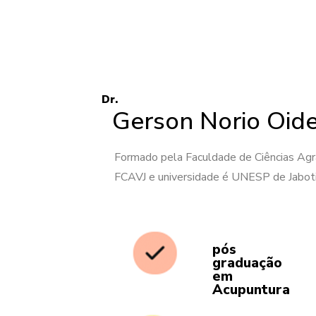
Dr.
Gerson Norio Oid
Formado pela Faculdade de Ciências Agrá
FCAVJ e universidade é UNESP de Jaboti
pós
graduação
em
Acupuntura