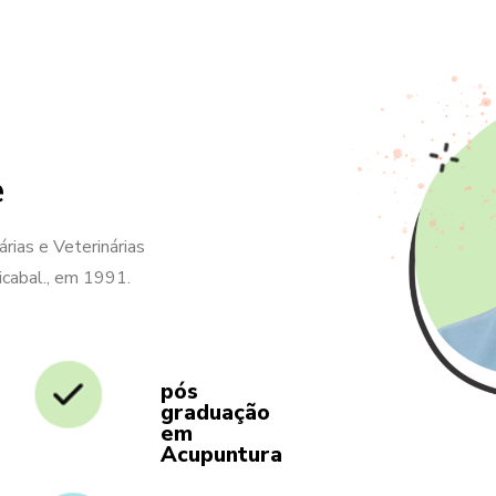
e
rias e Veterinárias
cabal., em 1991.
pós
graduação
em
Acupuntura