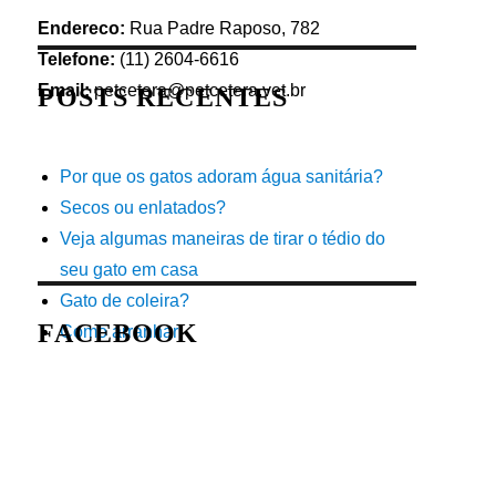
Endereco:
Rua Padre Raposo, 782
Telefone:
(11) 2604-6616
Email:
petcetera@petcetera.vet.br
POSTS RECENTES
Por que os gatos adoram água sanitária?
Secos ou enlatados?
Veja algumas maneiras de tirar o tédio do
seu gato em casa
Gato de coleira?
FACEBOOK
Como arranhar