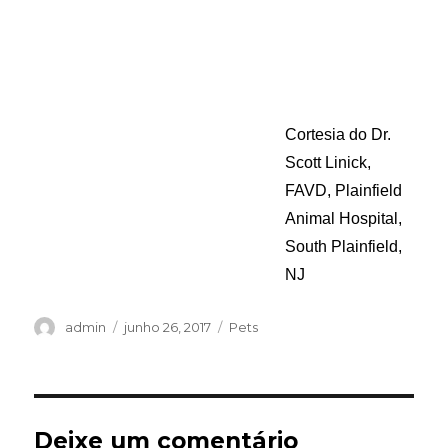
Cortesia do Dr.
Scott Linick,
FAVD, Plainfield
Animal Hospital,
South Plainfield,
NJ
Autor
Publicado
Categorias
admin
junho 26, 2017
Pets
em
Deixe um comentário