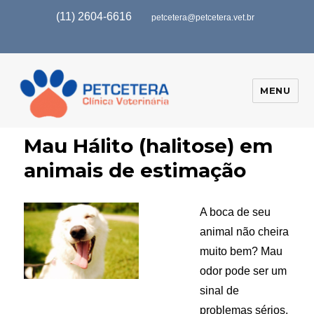
(11) 2604-6616
petcetera@petcetera.vet.br
MENU
Mau Hálito (halitose) em
animais de estimação
A boca de seu
animal não cheira
muito bem? Mau
odor pode ser um
sinal de
problemas sérios,