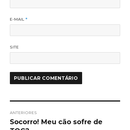
E-MAIL
*
SITE
Navegação
ANTERIORES
de
Socorro! Meu cão sofre de
Post
anterior: