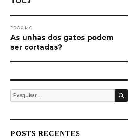
TOC?
Post
PRÓXIMO
As unhas dos gatos podem
Próximo
post:
ser cortadas?
PES
Pesquisar
por:
POSTS RECENTES