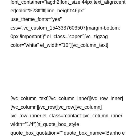
font_container=”tag:h2|font_size:44px|text_align:cent
er|color:%23ffffff|line_height:46px”
use_theme_fonts=”yes”
css=”.vc_custom_1543337603507{margin-bottom:
0px !important;}” el_class=”caper”][vc_zigzag
color=”white” el_width=”10″][vc_column_text]
PREENCHA NOSSO FORMULÁRIO
CORRETAMENTE QUE ENTRAREMOS EM
CONTATO O MAIS BREVE POSSÍVEL:
[/vc_column_text][/vc_column_inner][/vc_row_inner]
[/vc_column][/vc_row][vc_row][vc_column]
[vc_row_inner el_class=”contact”][vc_column_inner
width=”1/4″][rt_quote_box_style
quote_box_quotation=”” quote_box_name=”Banho e