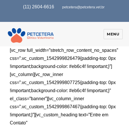
(11) 2604-6616
petcetera@petcetera.vet.br
MENU
[vc_row full_width=”stretch_row_content_no_spaces”
css=”.vc_custom_1542999826479{padding-top: 0px
!important;background-color: #eb6c4f !important;}”]
[vc_column][vc_row_inner
css=”.vc_custom_1542999807725{padding-top: 0px
!important;background-color: #eb6c4f !important;}”
el_class=”banner”][vc_column_inner
css=”.vc_custom_1542999867467{padding-top: 0px
!important;}”][vc_custom_heading text=”Entre em
Contato”