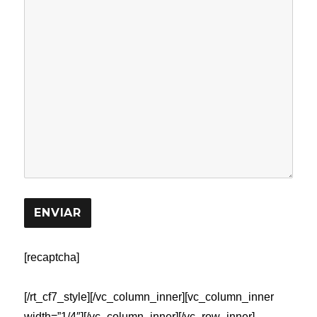
[recaptcha]
[/rt_cf7_style][/vc_column_inner][vc_column_inner
width=”1/4″][/vc_column_inner][/vc_row_inner]