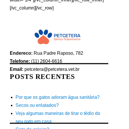
[/vc_column][/vc_row]
Endereco:
Rua Padre Raposo, 782
Telefone:
(11) 2604-6616
Email:
petcetera@petcetera.vet.br
POSTS RECENTES
Por que os gatos adoram água sanitária?
Secos ou enlatados?
Veja algumas maneiras de tirar o tédio do
seu gato em casa