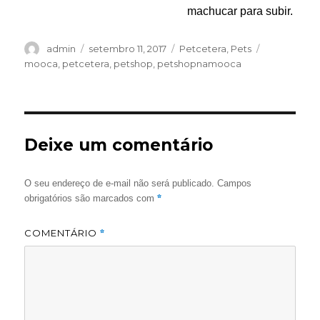
machucar para subir.
Autor
Publicado
Categorias
Tags
admin
setembro 11, 2017
Petcetera
,
Pets
em
mooca
,
petcetera
,
petshop
,
petshopnamooca
Deixe um comentário
O seu endereço de e-mail não será publicado.
Campos
*
obrigatórios são marcados com
COMENTÁRIO
*