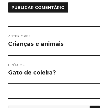
Navegação
ANTERIORES
de
Crianças e animais
Post
anterior:
Post
PRÓXIMO
Gato de coleira?
Próximo
post:
PES