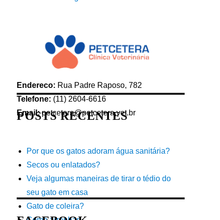
Endereco:
Rua Padre Raposo, 782
Telefone:
(11) 2604-6616
Email:
petcetera@petcetera.vet.br
POSTS RECENTES
Por que os gatos adoram água sanitária?
Secos ou enlatados?
Veja algumas maneiras de tirar o tédio do
seu gato em casa
Gato de coleira?
Como arranhar