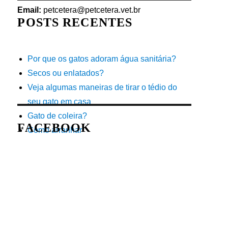
Email:
petcetera@petcetera.vet.br
POSTS RECENTES
Por que os gatos adoram água sanitária?
Secos ou enlatados?
Veja algumas maneiras de tirar o tédio do
seu gato em casa
Gato de coleira?
FACEBOOK
Como arranhar