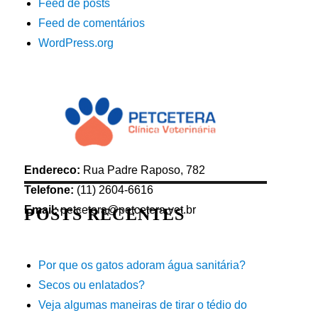
Feed de posts
Feed de comentários
WordPress.org
Endereco:
Rua Padre Raposo, 782
Telefone:
(11) 2604-6616
Email:
petcetera@petcetera.vet.br
POSTS RECENTES
Por que os gatos adoram água sanitária?
Secos ou enlatados?
Veja algumas maneiras de tirar o tédio do