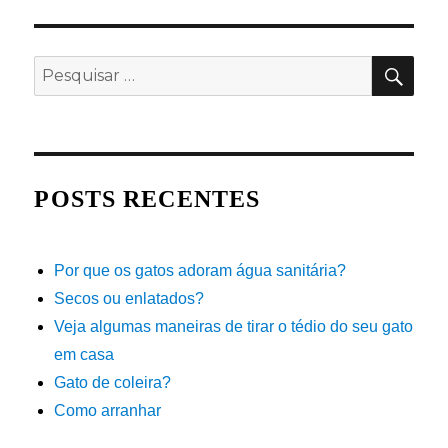
PES
Pesquisar
por:
POSTS RECENTES
Por que os gatos adoram água sanitária?
Secos ou enlatados?
Veja algumas maneiras de tirar o tédio do seu gato
em casa
Gato de coleira?
Como arranhar