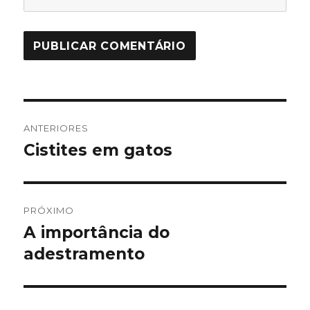
Navegação
ANTERIORES
de
Cistites em gatos
Post
anterior:
Post
PRÓXIMO
A importância do
Próximo
post:
adestramento