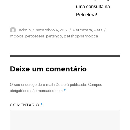
uma consulta na
Petcetera!
Autor
Publicado
Categorias
Tags
admin
setembro 4, 2017
Petcetera
,
Pets
em
mooca
,
petcetera
,
petshop
,
petshopnamooca
Deixe um comentário
O seu endereço de e-mail não será publicado.
Campos
*
obrigatórios são marcados com
COMENTÁRIO
*