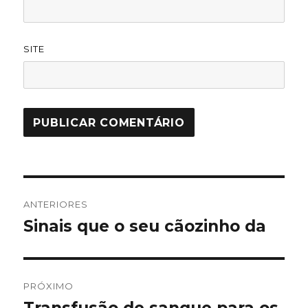
SITE
Navegação
ANTERIORES
de
Sinais que o seu cãozinho da
Post
anterior:
Post
PRÓXIMO
Próximo