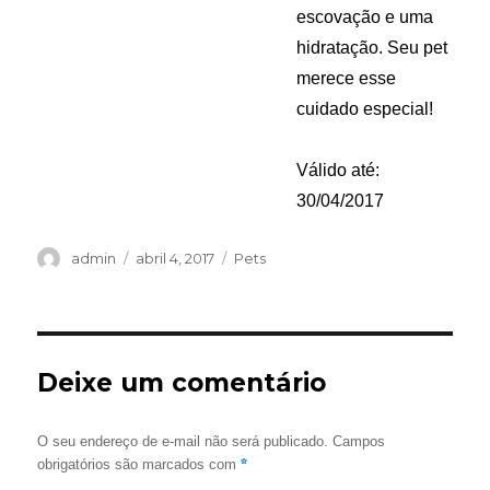
escovação e uma
hidratação. Seu pet
merece esse
cuidado especial!
Válido até:
30/04/2017
Autor
Publicado
Categorias
admin
abril 4, 2017
Pets
em
Deixe um comentário
O seu endereço de e-mail não será publicado.
Campos
*
obrigatórios são marcados com