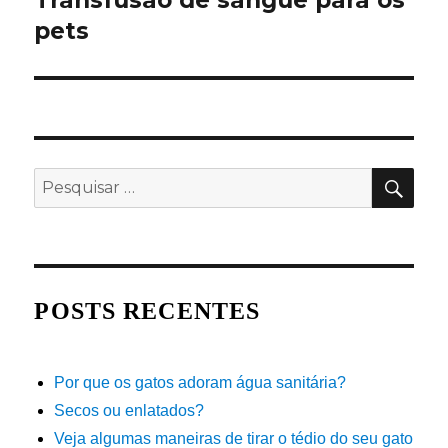
Transfusão de sangue para os
post:
pets
PES
Pesquisar
por:
POSTS RECENTES
Por que os gatos adoram água sanitária?
Secos ou enlatados?
Veja algumas maneiras de tirar o tédio do seu gato