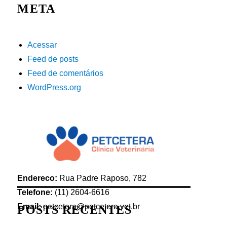
META
Acessar
Feed de posts
Feed de comentários
WordPress.org
Endereco:
Rua Padre Raposo, 782
Telefone:
(11) 2604-6616
Email:
petcetera@petcetera.vet.br
POSTS RECENTES