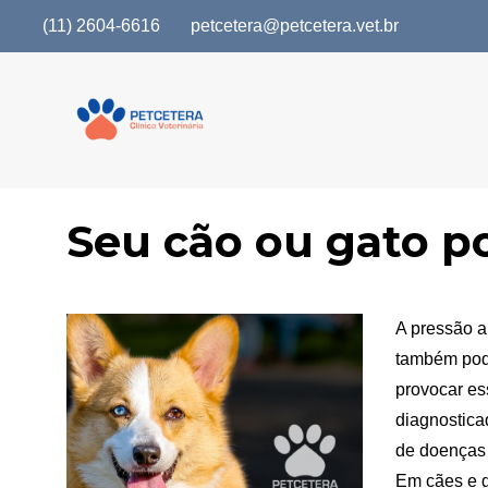
(11) 2604-6616
petcetera@petcetera.vet.br
Seu cão ou gato po
A pressão a
também pod
provocar ess
diagnostica
de doenças 
Em cães e g