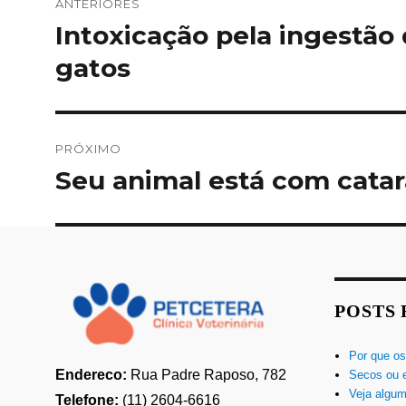
ANTERIORES
de
Intoxicação pela ingestão 
Post
anterior:
Post
gatos
PRÓXIMO
Seu animal está com catara
Próximo
post:
POSTS
Por que os
Endereco:
Rua Padre Raposo, 782
Secos ou 
Veja algum
Telefone:
(11) 2604-6616