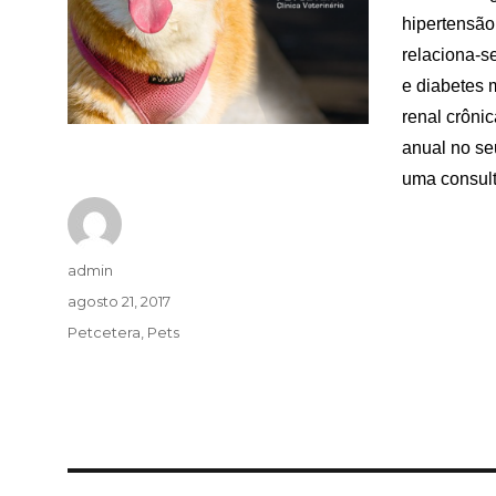
hipertensão
relaciona-s
e diabetes 
renal crôni
anual no se
uma consult
Autor
admin
Publicado
agosto 21, 2017
em
Categorias
Petcetera
,
Pets