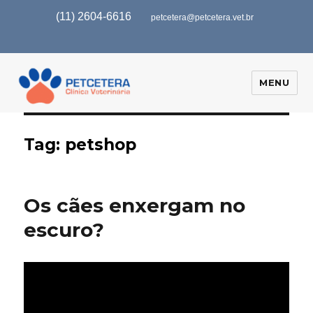
(11) 2604-6616
petcetera@petcetera.vet.br
MENU
Tag:
petshop
Os cães enxergam no
escuro?