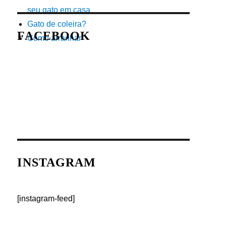
seu gato em casa
Gato de coleira?
FACEBOOK
Como arranhar
INSTAGRAM
[instagram-feed]