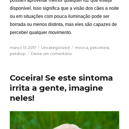
possam aproveitar melhor qualquer luz que esteja
disponível. Isso significa que a visão dos cães a noite
ou em situações com pouca iluminação pode ser
borrada ou menos distinta, mas eles são capazes de
perceber qualquer movimento.
Publicado
Categorias
Tags
março 13, 2017
Uncategorized
mooca
,
petcetera
,
em
em
petshop
Deixe um comentário
Os
cães
enxergam
Coceira! Se este sintoma
no
escuro?
irrita a gente, imagine
neles!